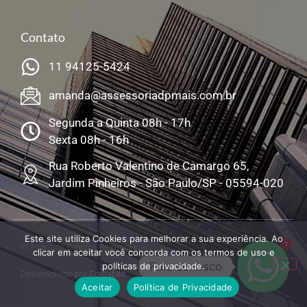
Contato
11 94125-5424
amanda@assessoriadpmais.com.br
Segunda a Quinta 08h - 17h
Sexta 08h - 16h
Rua Roberto Valentino de Camargo 65,
Jardim Pinheiros - São Paulo/SP - 05594-020
Este site utiliza Cookies para melhorar a sua experiência. Ao
1
© Todos os Direitos Reservados
clicar em aceitar você concorda com os termos de uso e
Fale conosco
políticas de privacidade.
Desenvolvido por
Contabilit
Aceitar
Política de Privacidade