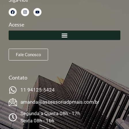
Acesse
Fale Conosco
Contato
11 94125-5424
amanda@assessoriadpmais.com.br
Segunda a Quinta 08h - 17h
Sexta 08h - 16h