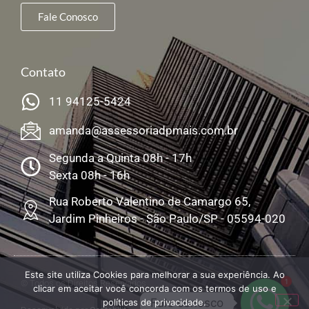
Fale Conosco
Contato
11 94125-5424
amanda@assessoriadpmais.com.br
Segunda a Quinta 08h - 17h
Sexta 08h - 16h
Rua Roberto Valentino de Camargo 65,
Jardim Pinheiros - São Paulo/SP - 05594-020
Este site utiliza Cookies para melhorar a sua experiência. Ao
1
© Todos os Direitos Reservados
clicar em aceitar você concorda com os termos de uso e
Fale conosco
políticas de privacidade.