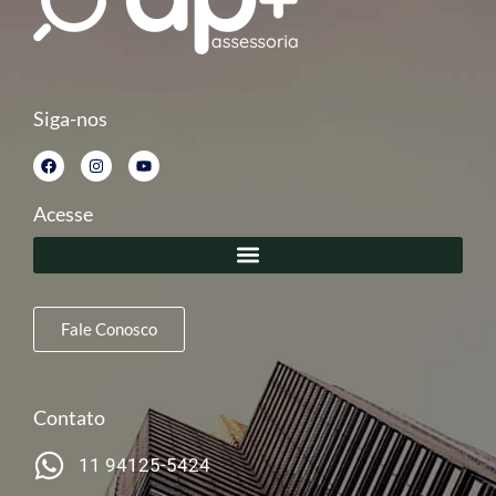
Siga-nos
Acesse
Fale Conosco
Contato
11 94125-5424