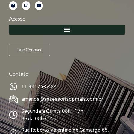
Acesse
Fale Conosco
Contato
11 94125-5424
amanda@assessoriadpmais.com.br
Segunda a Quinta 08h - 17h
Sexta 08h - 16h
Rua Roberto Valentino de Camargo 65,