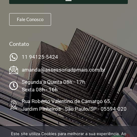
Fale Conosco
Contato
11 94125-5424
amanda@assessoriadpmais.com.br
Segunda a Quinta 08h - 17h
Sexta 08h - 16h
Rua Roberto Valentino de Camargo 65,
Jardim Pinheiros - São Paulo/SP - 05594-020
Este site utiliza Cookies para melhorar a sua experiência. Ao
1