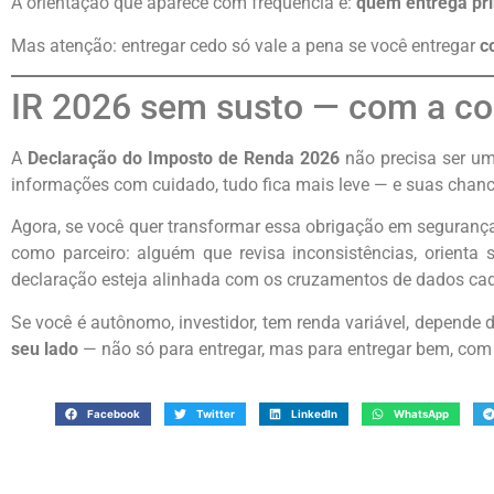
A orientação que aparece com frequência é:
quem entrega pri
Mas atenção: entregar cedo só vale a pena se você entregar
c
IR 2026 sem susto — com a co
A
Declaração do Imposto de Renda 2026
não precisa ser um
informações com cuidado, tudo fica mais leve — e suas chanc
Agora, se você quer transformar essa obrigação em seguran
como parceiro: alguém que revisa inconsistências, orienta
declaração esteja alinhada com os cruzamentos de dados cad
Se você é autônomo, investidor, tem renda variável, depende 
seu lado
— não só para entregar, mas para entregar bem, com t
Facebook
Twitter
LinkedIn
WhatsApp