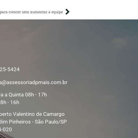
 para crescer sem aumentar a equipe
125-5424
a@assessoriadpmais.com.br
a a Quinta 08h - 17h
08h - 16h
berto Valentino de Camargo
dim Pinheiros - São Paulo/SP
4-020