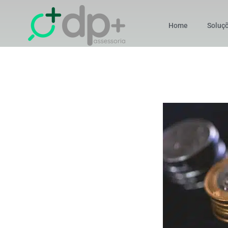
Home
Soluç