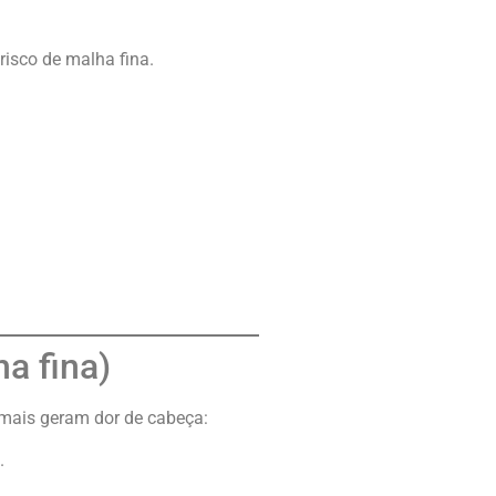
isco de malha fina.
a fina)
 mais geram dor de cabeça:
.