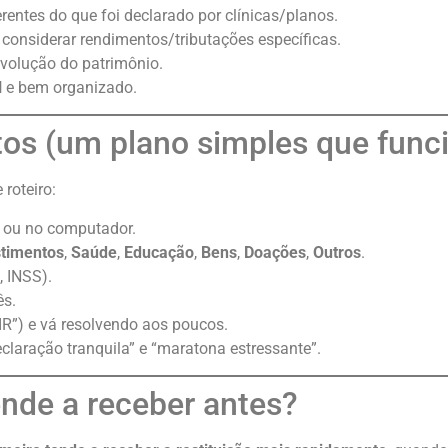
erentes do que foi declarado por clínicas/planos.
 considerar rendimentos/tributações específicas.
 evolução do patrimônio.
l
e bem organizado.
os (um plano simples que func
roteiro:
 ou no computador.
timentos
,
Saúde
,
Educação
,
Bens
,
Doações
,
Outros
.
, INSS).
ês.
IR”) e vá resolvendo aos poucos.
claração tranquila” e “maratona estressante”.
nde a receber antes?