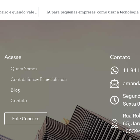
Advogado recém-formado: onde trabalhar, como começar a ganhar dinheiro e quando vale abrir CNPJ
IA para pequenas empresas: como usar a tecnologia
Acesse
Contato
Quem Somos
11 94
Contabilidade Especializada
amand
Blog
Segund
Contato
Sexta 
Rua Ro
Fale Conosco
65, Jar
- 0559