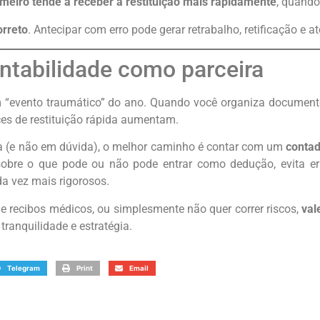
meiro tende a receber a restituição mais rapidamente
, quando
orreto
. Antecipar com erro pode gerar retrabalho, retificação e at
ntabilidade como parceira
 “evento traumático” do ano. Quando você organiza document
es de restituição rápida aumentam.
ça (e não em dúvida), o melhor caminho é contar com um
contad
 sobre o que pode ou não pode entrar como dedução, evita er
a vez mais rigorosos.
de recibos médicos, ou simplesmente não quer correr riscos,
val
ranquilidade e estratégia.
Telegram
Print
Email