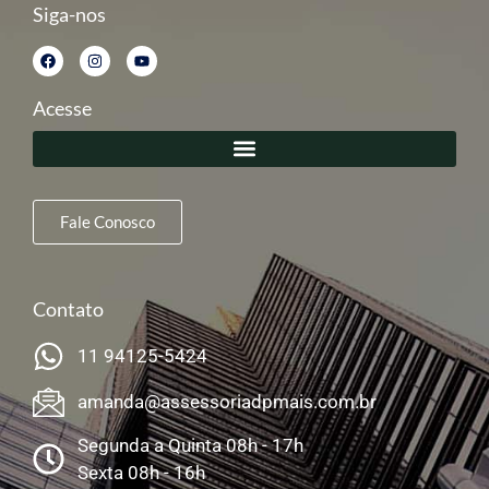
Siga-nos
Acesse
Fale Conosco
Contato
11 94125-5424
amanda@assessoriadpmais.com.br
Segunda a Quinta 08h - 17h
Sexta 08h - 16h