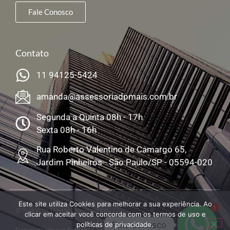
Fale Conosco
Contato
11 94125-5424
amanda@assessoriadpmais.com.br
Segunda a Quinta 08h - 17h
Sexta 08h - 16h
Rua Roberto Valentino de Camargo 65,
Jardim Pinheiros - São Paulo/SP - 05594-020
Este site utiliza Cookies para melhorar a sua experiência. Ao
1
© Todos os Direitos Reservados
clicar em aceitar você concorda com os termos de uso e
Fale conosco
políticas de privacidade.