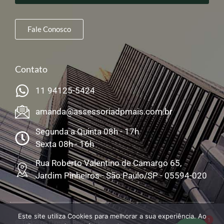
Fale Conosco
Contato
11 94125-5424
amanda@assessoriadpmais.com.br
Segunda a Quinta 08h - 17h
Sexta 08h - 16h
Rua Roberto Valentino de Camargo 65,
Jardim Pinheiros - São Paulo/SP - 05594-020
Este site utiliza Cookies para melhorar a sua experiência. Ao
1
© Todos os Direitos Reservados