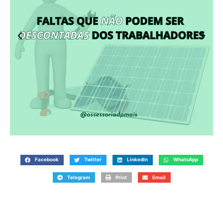
Facebook
Twitter
LinkedIn
WhatsApp
Telegram
Print
Email