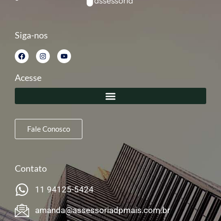
Siga-nos
Acesse
Fale Conosco
Contato
11 94125-5424
amanda@assessoriadpmais.com.br