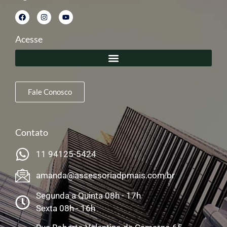
Acesse
Fale Conosco
Contato
11 94125-5424
amanda@assessoriadpmais.com.br
Segunda a Quinta 08h - 17h
Sexta 08h - 16h