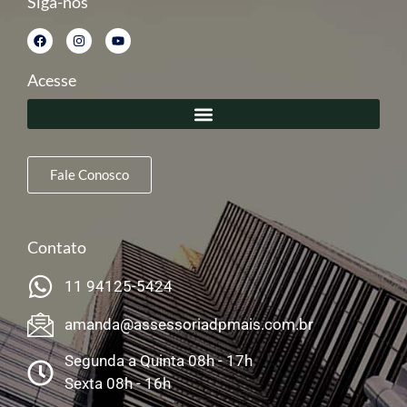
Siga-nos
Acesse
Fale Conosco
Contato
11 94125-5424
amanda@assessoriadpmais.com.br
Segunda a Quinta 08h - 17h
Sexta 08h - 16h