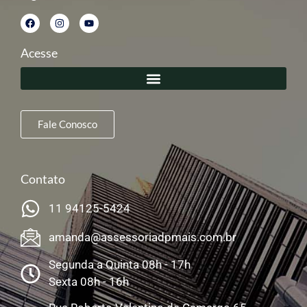
Acesse
Fale Conosco
Contato
11 94125-5424
amanda@assessoriadpmais.com.br
Segunda a Quinta 08h - 17h
Sexta 08h - 16h